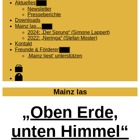
Aktuelles
Untermenü
anzeigen
Newsletter
Presseberichte
Downloads
Mainz las…
Untermenü
anzeigen
2024: „Der Sprung“ (Simone Lappert)
2022: „Neringa“ (Stefan Moster)
Kontakt
Freunde & Förderer
Untermenü
anzeigen
‚Mainz liest‘ unterstützen
Instagram
Facebook
Mainz las
„Oben Erde,
unten Himmel“