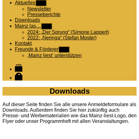
Aktuelles
Untermenü
anzeigen
Newsletter
Presseberichte
Downloads
Mainz las…
Untermenü
anzeigen
2024: „Der Sprung“ (Simone Lappert)
2022: „Neringa“ (Stefan Moster)
Kontakt
Freunde & Förderer
Untermenü
anzeigen
‚Mainz liest‘ unterstützen
Instagram
Facebook
Downloads
Auf dieser Seite finden Sie alle unsere Anmeldeformulare als
Downloads. Außerdem finden Sie hier zukünftig auch
Presse- und Werbematerialien wie das Mainz-liest-Logo, den
Flyer oder unser Programmheft mit allen Veranstaltungen.