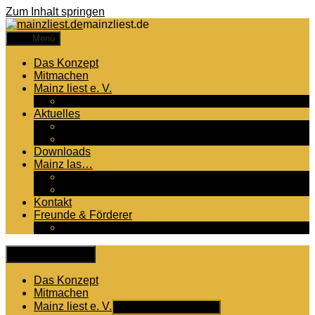
Zum Inhalt springen
mainzliest.de
Menü
Das Konzept
Mitmachen
Mainz liest e. V.
Veranstaltungen
Aktuelles
Newsletter
Presseberichte
Downloads
Mainz las…
2024: „Der Sprung“ (Simone Lappert)
2022: „Neringa“ (Stefan Moster)
Kontakt
Freunde & Förderer
‚Mainz liest‘ unterstützen
Menü schließen
Das Konzept
Mitmachen
Mainz liest e. V.
Untermenü anzeigen