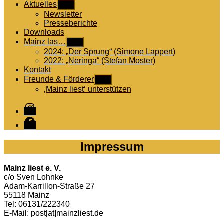
Aktuelles
Untermenü
anzeigen
Newsletter
Presseberichte
Downloads
Mainz las…
Untermenü
anzeigen
2024: „Der Sprung“ (Simone Lappert)
2022: „Neringa“ (Stefan Moster)
Kontakt
Freunde & Förderer
Untermenü
anzeigen
‚Mainz liest‘ unterstützen
Instagram
Facebook
Impressum
Mainz liest e. V.
c/o Sven Lohnke
Adam-Karrillon-Straße 27
55118 Mainz
Tel: 06131/222340
E-Mail: post[at]mainzliest.de