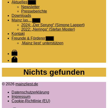
Aktuelles
Untermenü
anzeigen
Newsletter
Presseberichte
Downloads
Mainz las…
Untermenü
anzeigen
2024: „Der Sprung“ (Simone Lappert)
2022: „Neringa“ (Stefan Moster)
Kontakt
Freunde & Förderer
Untermenü
anzeigen
‚Mainz liest‘ unterstützen
Instagram
Facebook
Nichts gefunden
© 2026
mainzliest.de
Datenschutzerklärung
Impressum
Cookie-Richtlinie (EU)