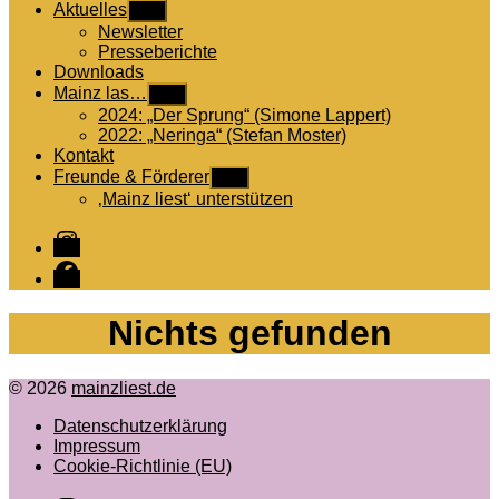
Aktuelles
Untermenü
anzeigen
Newsletter
Presseberichte
Downloads
Mainz las…
Untermenü
anzeigen
2024: „Der Sprung“ (Simone Lappert)
2022: „Neringa“ (Stefan Moster)
Kontakt
Freunde & Förderer
Untermenü
anzeigen
‚Mainz liest‘ unterstützen
Instagram
Facebook
Nichts gefunden
© 2026
mainzliest.de
Datenschutzerklärung
Impressum
Cookie-Richtlinie (EU)