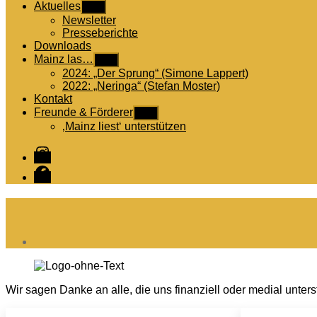
Aktuelles
Untermenü
anzeigen
Newsletter
Presseberichte
Downloads
Mainz las…
Untermenü
anzeigen
2024: „Der Sprung“ (Simone Lappert)
2022: „Neringa“ (Stefan Moster)
Kontakt
Freunde & Förderer
Untermenü
anzeigen
‚Mainz liest‘ unterstützen
Instagram
Facebook
Wir sagen Danke an alle, die uns finanziell oder medial unter