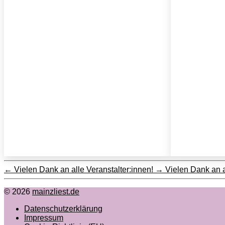
←
Vielen Dank an alle Veranstalter:innen!
→
Vielen Dank an a
© 2026
mainzliest.de
Datenschutzerklärung
Impressum