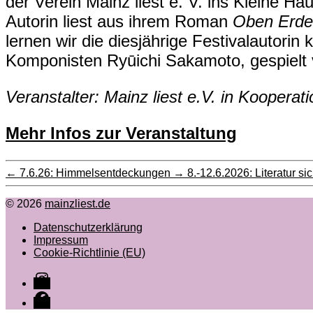
der Verein Mainz liest e. V. ins Kleine Ha
Autorin liest aus ihrem Roman
Oben Erde
lernen wir die diesjährige Festivalautori
Komponisten Ryūichi Sakamoto, gespielt
Veranstalter: Mainz liest e.V. in Koopera
Mehr Infos zur Veranstaltung
←
7.6.26: Himmelsentdeckungen
→
8.-12.6.2026: Literatur s
© 2026
mainzliest.de
Datenschutzerklärung
Impressum
Cookie-Richtlinie (EU)
Instagram
Facebook