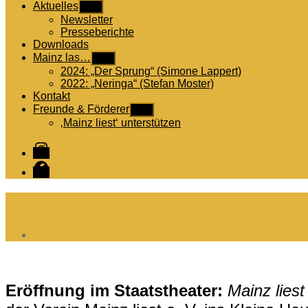
Aktuelles
Untermenü
anzeigen
Newsletter
Presseberichte
Downloads
Mainz las…
Untermenü
anzeigen
2024: „Der Sprung“ (Simone Lappert)
2022: „Neringa“ (Stefan Moster)
Kontakt
Freunde & Förderer
Untermenü
anzeigen
‚Mainz liest‘ unterstützen
Instagram
Facebook
Eröffnung im Staatstheater:
Mainz liest