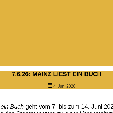
7.6.26: MAINZ LIEST EIN BUCH
Veröffentlichungsdatum
4. Juni 2026
 ein Buch
geht vom 7. bis zum 14. Juni 2026