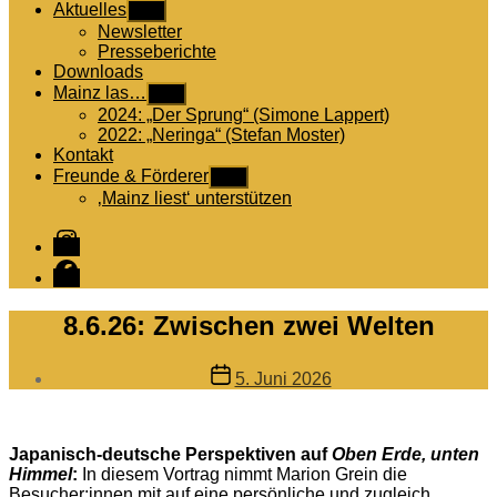
Aktuelles
Untermenü
anzeigen
Newsletter
Presseberichte
Downloads
Mainz las…
Untermenü
anzeigen
2024: „Der Sprung“ (Simone Lappert)
2022: „Neringa“ (Stefan Moster)
Kontakt
Freunde & Förderer
Untermenü
anzeigen
‚Mainz liest‘ unterstützen
Instagram
Facebook
8.6.26: Zwischen zwei Welten
Veröffentlichungsdatum
5. Juni 2026
Japanisch-deutsche Perspektiven auf
Oben Erde, unten
Himmel
:
In diesem Vortrag nimmt Marion Grein die
Besucher:innen mit auf eine persönliche und zugleich