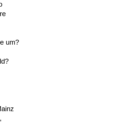
o
re
de um?
ld?
Mainz
,