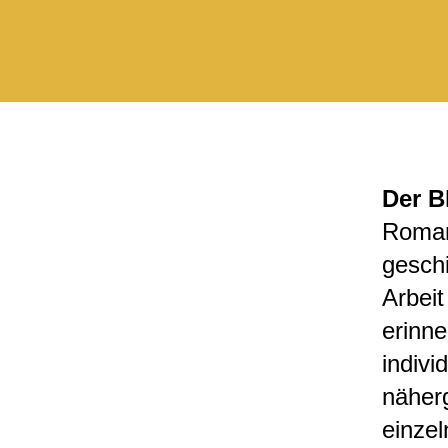
Der B
Rom
geschi
Arbeit
erinn
indivi
näherg
einzel