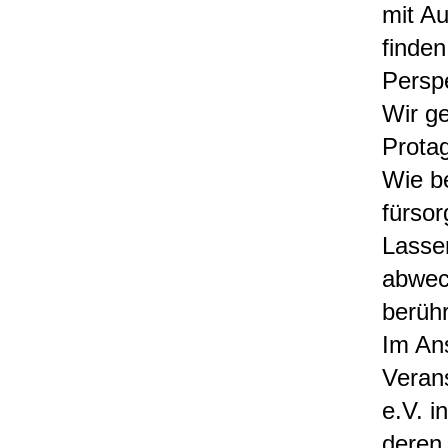
mit Au
finden
Persp
Wir g
Prota
Wie be
fürsor
Lasse
abwech
berühr
Im Ans
Verans
e.V. i
deren 