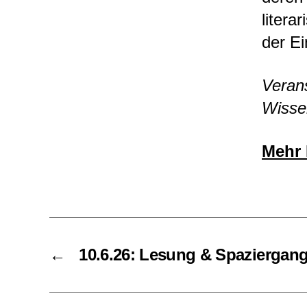
litera
der Ei
Verans
Wissen
Mehr 
←
10.6.26: Lesung & Spaziergan