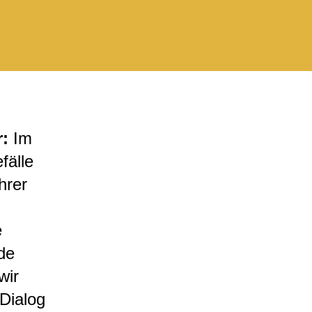
r:
Im
fälle
hrer
e
de
wir
 Dialog