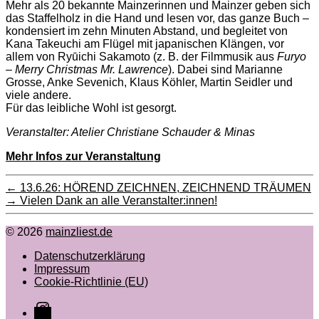
Mehr als 20 bekannte Mainzerinnen und Mainzer geben sich
das Staffelholz in die Hand und lesen vor, das ganze Buch –
kondensiert im zehn Minuten Abstand, und begleitet von
Kana Takeuchi am Flügel mit japanischen Klängen, vor
allem von Ryūichi Sakamoto (z. B. der Filmmusik aus
Furyo
– Merry Christmas Mr. Lawrence
). Dabei sind Marianne
Grosse, Anke Sevenich, Klaus Köhler, Martin Seidler und
viele andere.
Für das leibliche Wohl ist gesorgt.
Veranstalter: Atelier Christiane Schauder & Minas
Mehr Infos zur Veranstaltung
←
13.6.26: HÖREND ZEICHNEN, ZEICHNEND TRÄUMEN
→
Vielen Dank an alle Veranstalter:innen!
© 2026
mainzliest.de
Datenschutzerklärung
Impressum
Cookie-Richtlinie (EU)
Instagram