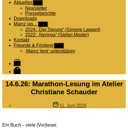
Aktuelles
Untermenü
anzeigen
Newsletter
Presseberichte
Downloads
Mainz las…
Untermenü
anzeigen
2024: „Der Sprung“ (Simone Lappert)
2022: „Neringa“ (Stefan Moster)
Kontakt
Freunde & Förderer
Untermenü
anzeigen
‚Mainz liest‘ unterstützen
Instagram
Facebook
14.6.26: Marathon-Lesung im Atelier
Christiane Schauder
Veröffentlichungsdatum
11. Juni 2026
Ein Buch – viele (Vor)leser.