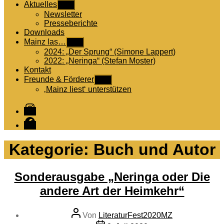
Aktuelles
Untermenü
anzeigen
Newsletter
Presseberichte
Downloads
Mainz las…
Untermenü
anzeigen
2024: „Der Sprung“ (Simone Lappert)
2022: „Neringa“ (Stefan Moster)
Kontakt
Freunde & Förderer
Untermenü
anzeigen
‚Mainz liest‘ unterstützen
Instagram
Facebook
Kategorie:
Buch und Autor
Sonderausgabe „Neringa oder Die
andere Art der Heimkehr“
Beitragsautor
Von
LiteraturFest2020MZ
Veröffentlichungsdatum