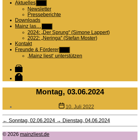
Aktuelles
Untermenü
anzeigen
Newsletter
Presseberichte
Downloads
Mainz las…
Untermenü
anzeigen
2024: „Der Sprung“ (Simone Lappert)
2022: „Neringa“ (Stefan Moster)
Kontakt
Freunde & Förderer
Untermenü
anzeigen
‚Mainz liest‘ unterstützen
Instagram
Facebook
Montag, 03.06.2024
Veröffentlichungsdatum
10. Juli 2022
←
Sonntag, 02.06.2024
→
Dienstag, 04.06.2024
© 2026
mainzliest.de