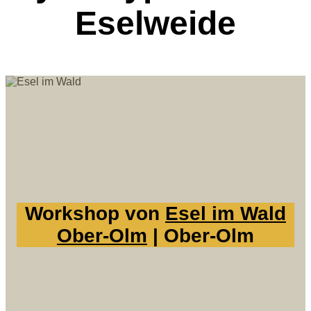
Eselweide
Workshop von
Esel im Wald
Ober-Olm
| Ober-Olm