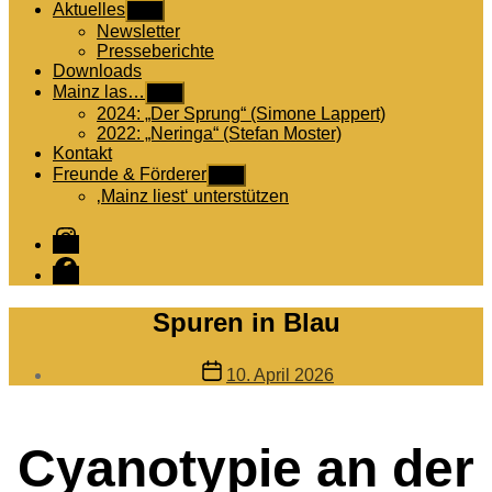
Aktuelles
Untermenü
anzeigen
Newsletter
Presseberichte
Downloads
Mainz las…
Untermenü
anzeigen
2024: „Der Sprung“ (Simone Lappert)
2022: „Neringa“ (Stefan Moster)
Kontakt
Freunde & Förderer
Untermenü
anzeigen
‚Mainz liest‘ unterstützen
Instagram
Facebook
Spuren in Blau
Veröffentlichungsdatum
10. April 2026
Cyanotypie an der