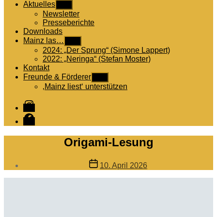
Aktuelles
Untermenü
anzeigen
Newsletter
Presseberichte
Downloads
Mainz las…
Untermenü
anzeigen
2024: „Der Sprung“ (Simone Lappert)
2022: „Neringa“ (Stefan Moster)
Kontakt
Freunde & Förderer
Untermenü
anzeigen
‚Mainz liest‘ unterstützen
Instagram
Facebook
Origami-Lesung
Veröffentlichungsdatum
10. April 2026