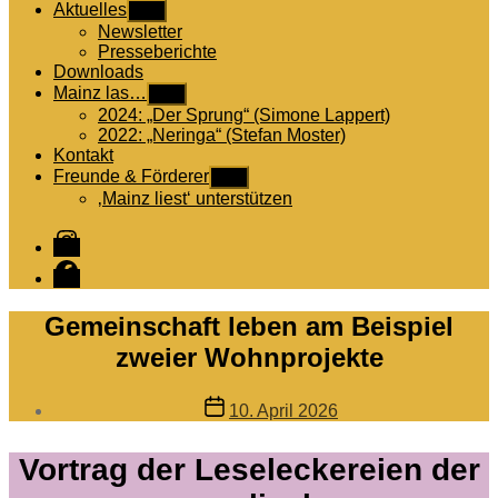
Aktuelles
Untermenü
anzeigen
Newsletter
Presseberichte
Downloads
Mainz las…
Untermenü
anzeigen
2024: „Der Sprung“ (Simone Lappert)
2022: „Neringa“ (Stefan Moster)
Kontakt
Freunde & Förderer
Untermenü
anzeigen
‚Mainz liest‘ unterstützen
Instagram
Facebook
Gemeinschaft leben am Beispiel
zweier Wohnprojekte
Veröffentlichungsdatum
10. April 2026
Vortrag der Leseleckereien der