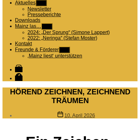
Aktuelles
Untermenü
anzeigen
Newsletter
Presseberichte
Downloads
Mainz las…
Untermenü
anzeigen
2024: „Der Sprung“ (Simone Lappert)
2022: „Neringa“ (Stefan Moster)
Kontakt
Freunde & Förderer
Untermenü
anzeigen
‚Mainz liest‘ unterstützen
Instagram
Facebook
HÖREND ZEICHNEN, ZEICHNEND
TRÄUMEN
Veröffentlichungsdatum
10. April 2026