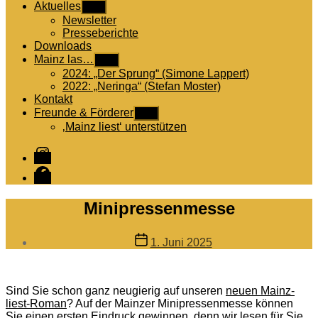
Aktuelles
Untermenü
anzeigen
Newsletter
Presseberichte
Downloads
Mainz las…
Untermenü
anzeigen
2024: „Der Sprung“ (Simone Lappert)
2022: „Neringa“ (Stefan Moster)
Kontakt
Freunde & Förderer
Untermenü
anzeigen
‚Mainz liest‘ unterstützen
Instagram
Facebook
Minipressenmesse
Veröffentlichungsdatum
1. Juni 2025
Sind Sie schon ganz neugierig auf unseren
neuen Mainz-
liest-Roman
? Auf der Mainzer Minipressenmesse können
Sie einen ersten Eindruck gewinnen, denn wir lesen für Sie