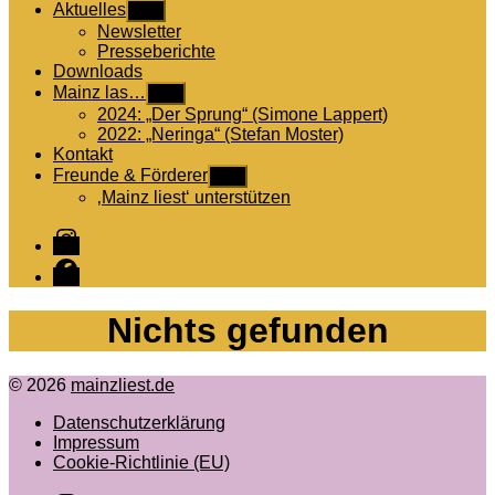
Aktuelles
Untermenü
anzeigen
Newsletter
Presseberichte
Downloads
Mainz las…
Untermenü
anzeigen
2024: „Der Sprung“ (Simone Lappert)
2022: „Neringa“ (Stefan Moster)
Kontakt
Freunde & Förderer
Untermenü
anzeigen
‚Mainz liest‘ unterstützen
Instagram
Facebook
Nichts gefunden
© 2026
mainzliest.de
Datenschutzerklärung
Impressum
Cookie-Richtlinie (EU)