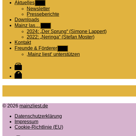
Aktuelles
Untermenü
anzeigen
Newsletter
Presseberichte
Downloads
Mainz las…
Untermenü
anzeigen
2024: „Der Sprung“ (Simone Lappert)
2022: „Neringa“ (Stefan Moster)
Kontakt
Freunde & Förderer
Untermenü
anzeigen
‚Mainz liest‘ unterstützen
Instagram
Facebook
© 2026
mainzliest.de
Datenschutzerklärung
Impressum
Cookie-Richtlinie (EU)