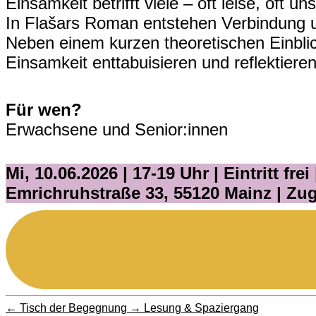
Einsamkeit betrifft viele – oft leise, oft un
In Flašars Roman entstehen Verbindung 
Neben einem kurzen theoretischen Einblic
Einsamkeit enttabuisieren und reflektiere
Für wen?
Erwachsene und Senior:innen
Mi, 10.06.2026 | 17-19 Uhr |
Eintritt fr
Emrichruhstraße 33, 55120 Mainz | Zug
←
Tisch der Begegnung
→
Lesung & Spaziergang