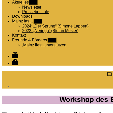
Aktuelles
Untermenü
anzeigen
Newsletter
Presseberichte
Downloads
Mainz las…
Untermenü
anzeigen
2024: „Der Sprung“ (Simone Lappert)
2022: „Neringa“ (Stefan Moster)
Kontakt
Freunde & Förderer
Untermenü
anzeigen
‚Mainz liest‘ unterstützen
Instagram
Facebook
E
Workshop des B