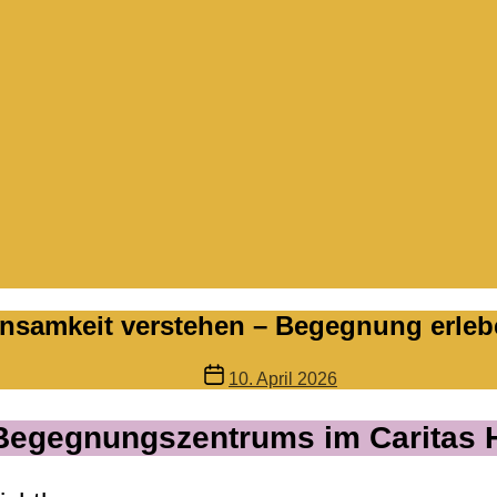
insamkeit verstehen – Begegnung erleb
Veröffentlichungsdatum
10. April 2026
egegnungszentrums im Caritas 