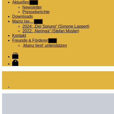
Aktuelles
Untermenü
anzeigen
Newsletter
Presseberichte
Downloads
Mainz las…
Untermenü
anzeigen
2024: „Der Sprung“ (Simone Lappert)
2022: „Neringa“ (Stefan Moster)
Kontakt
Freunde & Förderer
Untermenü
anzeigen
‚Mainz liest‘ unterstützen
Instagram
Facebook