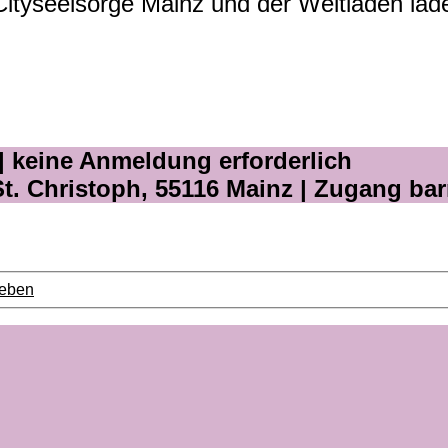
tyseelsorge Mainz und der Weltladen lade
ei | keine Anmeldung erforderlich
t. Christoph, 55116 Mainz | Zugang barr
leben