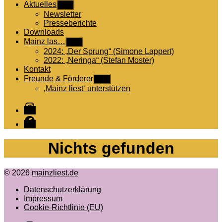
Aktuelles
Untermenü
anzeigen
Newsletter
Presseberichte
Downloads
Mainz las…
Untermenü
anzeigen
2024: „Der Sprung“ (Simone Lappert)
2022: „Neringa“ (Stefan Moster)
Kontakt
Freunde & Förderer
Untermenü
anzeigen
‚Mainz liest‘ unterstützen
Instagram
Facebook
Nichts gefunden
© 2026
mainzliest.de
Datenschutzerklärung
Impressum
Cookie-Richtlinie (EU)